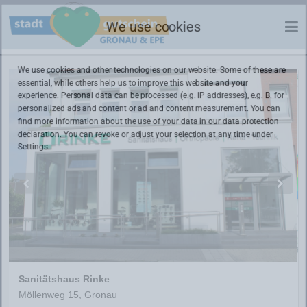
We use cookies
We use cookies and other technologies on our website. Some of these are
essential, while others help us to improve this website and your
experience. Personal data can be processed (e.g. IP addresses), e.g. B. for
personalized ads and content or ad and content measurement. You can
find more information about the use of your data in our
data protection
declaration. You can revoke or adjust your selection at any time under
Settings.
Sanitätshaus Rinke
Möllenweg 15, Gronau